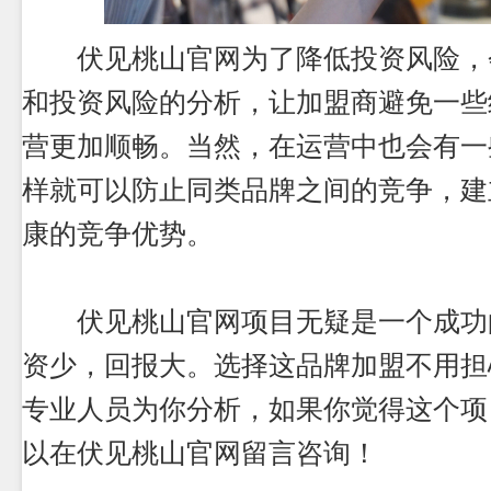
伏见桃山官网为了降低投资风险，
和投资风险的分析，让加盟商避免一些
营更加顺畅。当然，在运营中也会有一
样就可以防止同类品牌之间的竞争，建
康的竞争优势。
伏见桃山官网项目无疑是一个成功
资少，回报大。选择这品牌加盟不用担
专业人员为你分析，如果你觉得这个项
以在伏见桃山官网留言咨询！