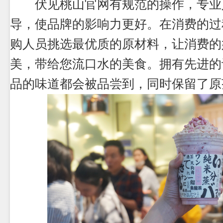
伏见桃山官网有规范的操作，专业
导，使品牌的影响力更好。在消费的过
购人员挑选最优质的原材料，让消费的
美，带给您流口水的美食。拥有先进的
品的味道都会被品尝到，同时保留了原