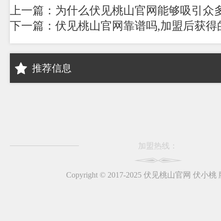
上一篇：为什么伏见桃山官网能够吸引众
下一篇：伏见桃山官网靠谱吗,加盟后获得
推荐信息
加盟热线：
Copyright © 2017-2025 伏见桃山官网 伏小